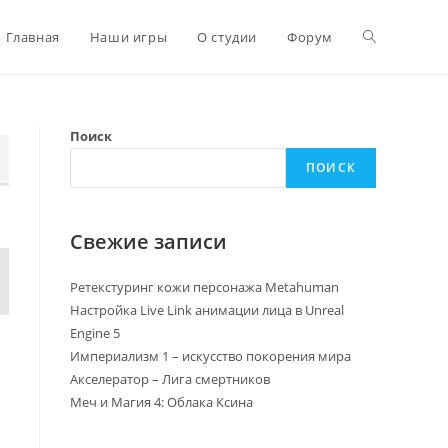
Главная
Наши игры
О студии
Форум
Поиск
ПОИСК
Свежие записи
Ретекстуринг кожи персонажа Metahuman
Настройка Live Link анимации лица в Unreal
Engine 5
Империализм 1 – искусство покорения мира
Акселератор – Лига смертников
Меч и Магия 4: Облака Ксина