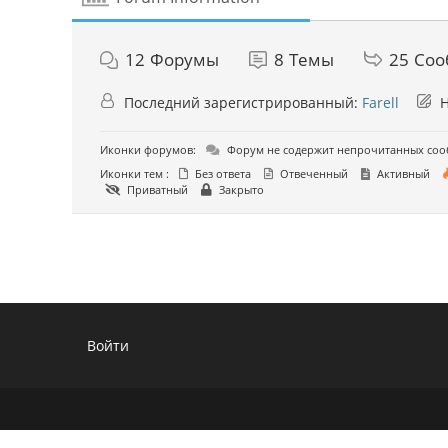
12
Форумы
8
Темы
25
Соо
Последний зарегистрированный:
Farell
Н
Иконки форумов:
Форум не содержит непрочитанных со
Иконки тем :
Без ответа
Отвеченный
Активный
Приватный
Закрыто
Войти