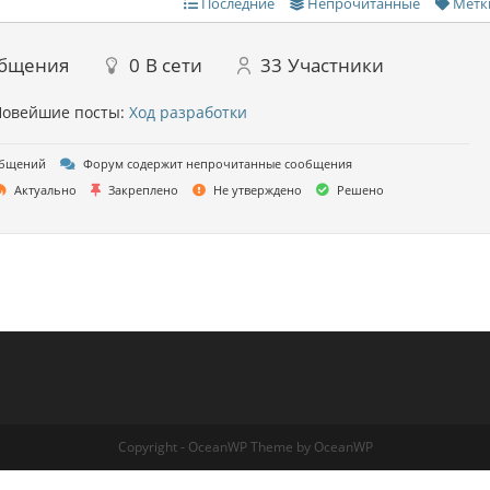
Последние
Непрочитанные
Метк
бщения
0
В сети
33
Участники
овейшие посты:
Ход разработки
общений
Форум содержит непрочитанные сообщения
Актуально
Закреплено
Не утверждено
Решено
Copyright - OceanWP Theme by OceanWP