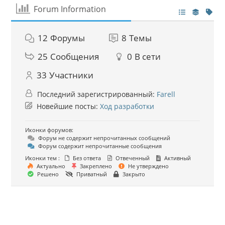
Forum Information
12
Форумы
8
Темы
25
Сообщения
0
В сети
33
Участники
Последний зарегистрированный:
Farell
Новейшие посты:
Ход разработки
Иконки форумов:
Форум не содержит непрочитанных сообщений
Форум содержит непрочитанные сообщения
Иконки тем :
Без ответа
Отвеченный
Активный
Актуально
Закреплено
Не утверждено
Решено
Приватный
Закрыто