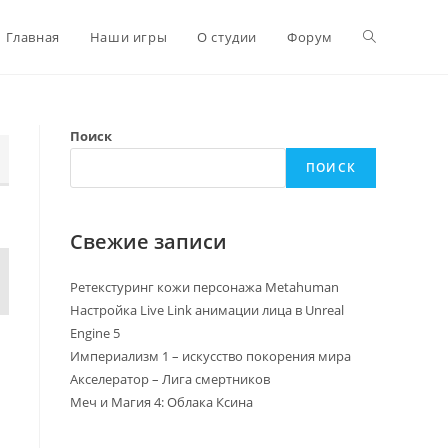
Главная
Наши игры
О студии
Форум
Поиск
ПОИСК
Свежие записи
Ретекстуринг кожи персонажа Metahuman
Настройка Live Link анимации лица в Unreal
Engine 5
Империализм 1 – искусство покорения мира
Акселератор – Лига смертников
Меч и Магия 4: Облака Ксина