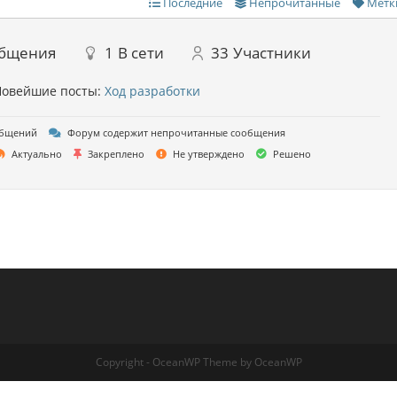
Последние
Непрочитанные
Метк
бщения
1
В сети
33
Участники
овейшие посты:
Ход разработки
общений
Форум содержит непрочитанные сообщения
Актуально
Закреплено
Не утверждено
Решено
Copyright - OceanWP Theme by OceanWP