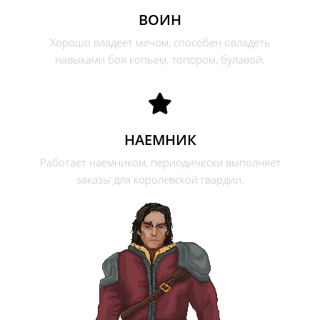
ВОИН
Хорошо владеет мечом, способен овладеть
навыками боя копьем, топором, булавой.
НАЕМНИК
Работает наемником, периодически выполняет
заказы для королевской гвардии.