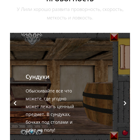
У Лили хорошо развита проворность, скорость,
меткость и ловкость.
Сундуки
Обыскивайте все что
можете, где угодно
может лежать ценный
предмет. В сундуках,
бочках под столами и
даже на полу!