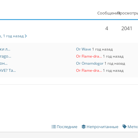
Сообщения
Просмотр
4
2041
, 1 год назад
и л...
От Wave
1 год назад
ago...
От Flame-dra...
1 год назад
н...
От Omamdogor
1 год назад
E? Та...
От Flame-dra...
1 год назад
Последние
Непрочитанные
Метк