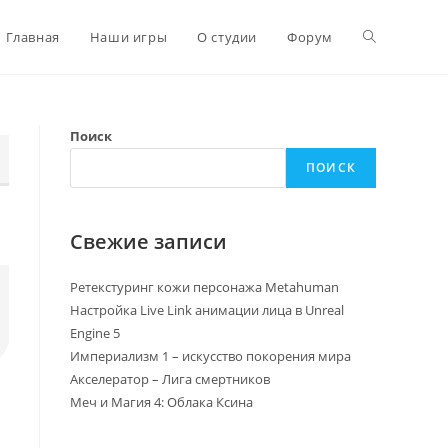
Главная
Наши игры
О студии
Форум
Поиск
ПОИСК
Свежие записи
Ретекстуринг кожи персонажа Metahuman
Настройка Live Link анимации лица в Unreal
Engine 5
Империализм 1 – искусство покорения мира
Акселератор – Лига смертников
Меч и Магия 4: Облака Ксина