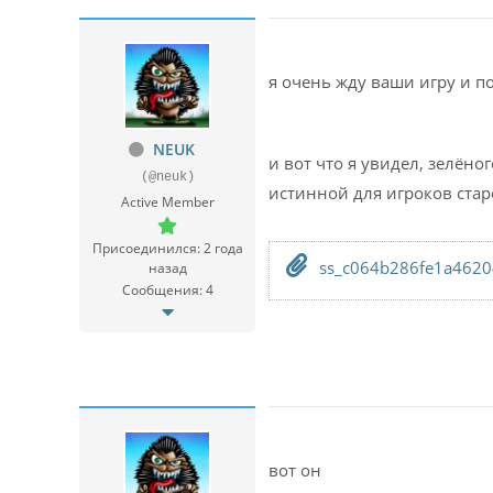
я очень жду ваши игру и 
NEUK
и вот что я увидел, зелёно
(@neuk)
истинной для игроков стар
Active Member
Присоединился: 2 года
ss_c064b286fe1a4620
назад
Сообщения: 4
вот он