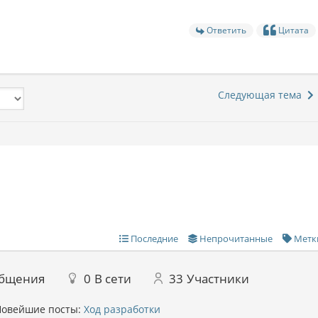
Ответить
Цитата
Следующая тема
Последние
Непрочитанные
Метк
бщения
0
В сети
33
Участники
овейшие посты:
Ход разработки