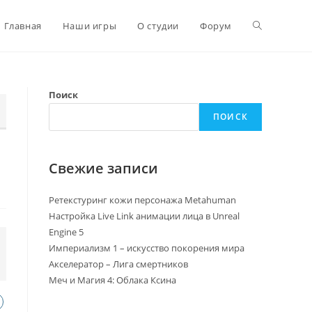
Главная
Наши игры
О студии
Форум
Поиск
ПОИСК
Свежие записи
Ретекстуринг кожи персонажа Metahuman
Настройка Live Link анимации лица в Unreal
Engine 5
Империализм 1 – искусство покорения мира
Акселератор – Лига смертников
Меч и Магия 4: Облака Ксина