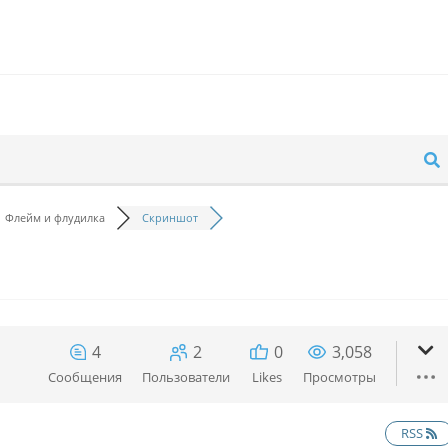
Флейм и флудилка
Скриншот
4
2
0
3,058
Сообщения
Пользователи
Likes
Просмотры
RSS