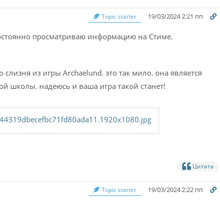
19/03/2024 2:21 пп
Topic starter
постоянно просматриваю информацию на Стиме.
го слизня из игры
Archaelund. это так мило. она является
ой школы. надеюсь и ваша игра такой станет!
44319dbecefbc71fd80ada11.1920x1080.jpg
Цитата
19/03/2024 2:22 пп
Topic starter