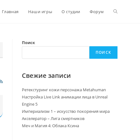
Главная
Наши игры
О студии
Форум
Поиск
ПОИСК
Свежие записи
Ретекстуринг кожи персонажа Metahuman
Настройка Live Link анимации лица в Unreal
Engine 5
Империализм 1 – искусство покорения мира
Акселератор – Лига смертников
Меч и Магия 4: Облака Ксина