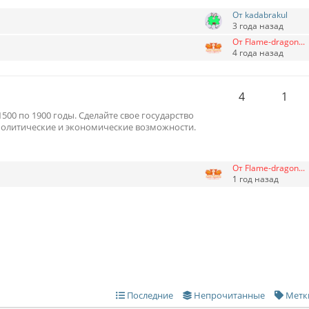
От kadabrakul
3 года назад
От Flame-dragon...
4 года назад
4
1
500 по 1900 годы. Сделайте свое государство
политические и экономические возможности.
От Flame-dragon...
1 год назад
Последние
Непрочитанные
Метк