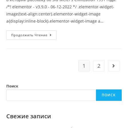
/*! elementor - v3.9.0 - 06-12-2022 */ .elementor-widget-
image{text-align:center}.elementor-widget-image
a{display:inline-block}.elementor-widget-image a…
Цивилизация
Продолжить Чтение
–
От
Каменного
Века
К
Полетам
В
1
2
Go to t
Космос
Поиск
ПОИСК
Свежие записи