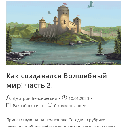
Как создавался Волшебный
мир! часть 2.
Post
Запись
Дмитрий Белоновский
10.01.2023
author:
опубликована:
Post
Post
Разработка игр
0 комментариев
category:
comments:
Приветствую на нашем канале!Сегодня в рубрике
посвященной разработке компьютерных игр расскажу