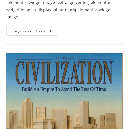
.elementor-widget-image{text-align:center}.elementor-
widget-image a{display:inline-block}.elementor-widget-
image…
Сказы
Продолжить Чтение
Об
Аркании:
Звездный
Луч