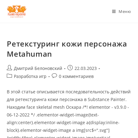
Перейти
к
Меню
содержимому
Ретекстуринг кожи персонажа
Metahuman
Post
Запись
Дмитрий Белоновский
22.03.2023
author:
опубликована:
Post
Post
Разработка игр
0 комментариев
category:
comments:
В этой статье описывается последовательность действий
для ретекстуринга кожи персонажа в Substance Painter.
Находим face skeletal mesh Оскара /*! elementor - v3.9.0 -
06-12-2022 */ .elementor-widget-image{text-
align:center}.elementor-widget-image a{display:inline-
block}.elementor-widget-image a img[src$=".svg"]
{width:48px}.elementor-widget-image img{vertical-