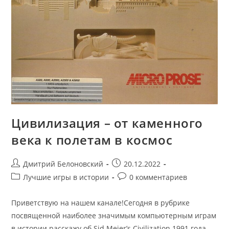
Цивилизация – от каменного
века к полетам в космос
Post
Запись
Дмитрий Белоновский
20.12.2022
author:
опубликована:
Post
Post
Лучшие игры в истории
0 комментариев
category:
comments:
Приветствую на нашем канале!Сегодня в рубрике
посвященной наиболее значимым компьютерным играм
в истории расскажу об Sid Meier’s Civilization 1991 года.