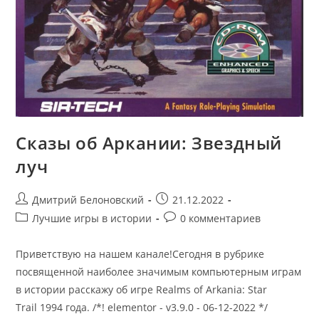
Сказы об Аркании: Звездный
луч
Post
Запись
Дмитрий Белоновский
21.12.2022
author:
опубликована:
Post
Post
Лучшие игры в истории
0 комментариев
category:
comments:
Приветствую на нашем канале!Сегодня в рубрике
посвященной наиболее значимым компьютерным играм
в истории расскажу об игре Realms of Arkania: Star
Trail 1994 года. /*! elementor - v3.9.0 - 06-12-2022 */