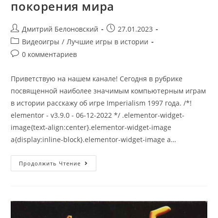
покорения мира
Post
Запись
Дмитрий Белоновский
27.01.2023
author:
опубликована:
Post
Видеоигры
/
Лучшие игры в истории
category:
Post
0 комментариев
comments:
Приветствую на нашем канале! Сегодня в рубрике
посвященной наиболее значимым компьютерным играм
в истории расскажу об игре Imperialism 1997 года. /*!
elementor - v3.9.0 - 06-12-2022 */ .elementor-widget-
image{text-align:center}.elementor-widget-image
a{display:inline-block}.elementor-widget-image a…
Империализм
Продолжить Чтение
1
–
Искусство
Покорения
Мира