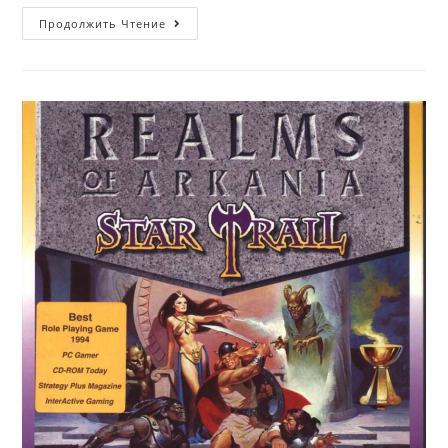
Квалификации
Продолжить Чтение
Программистов
–
Кто
Такие
Джуни,
Мидлы,
Сеньоры?