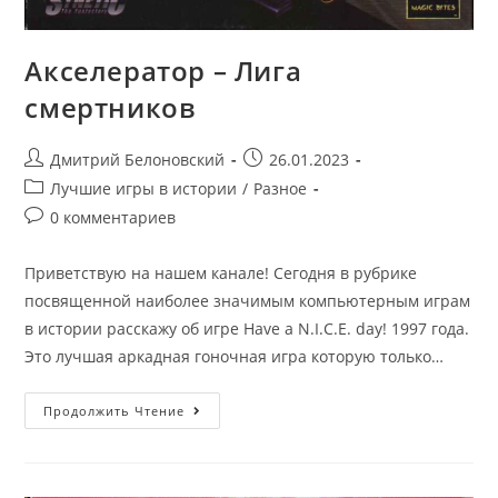
Акселератор – Лига
смертников
Post
Запись
Дмитрий Белоновский
26.01.2023
author:
опубликована:
Post
Лучшие игры в истории
/
Разное
category:
Post
0 комментариев
comments:
Приветствую на нашем канале! Сегодня в рубрике
посвященной наиболее значимым компьютерным играм
в истории расскажу об игре Have a N.I.C.E. day! 1997 года.
Это лучшая аркадная гоночная игра которую только…
Акселератор
Продолжить Чтение
–
Лига
Смертников