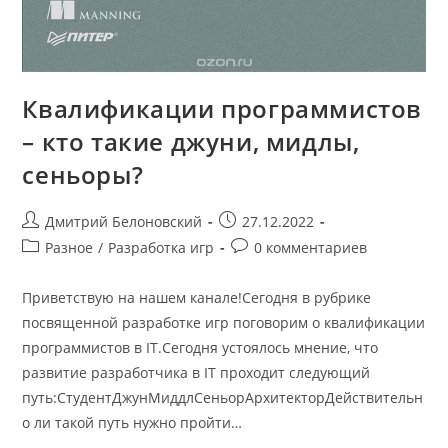
Квалификации программистов
– кто такие джуни, мидлы,
сеньоры?
Post
Запись
Дмитрий Белоновский
27.12.2022
author:
опубликована:
Post
Post
Разное
/
Разработка игр
0 комментариев
category:
comments:
Приветствую на нашем канале!Сегодня в рубрике
посвященной разработке игр поговорим о квалификации
программистов в IT.Сегодня устоялось мнение, что
развитие разработчика в IT проходит следующий
путь:СтудентДжунМиддлСеньорАрхитекторДействительн
о ли такой путь нужно пройти…