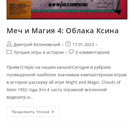
Меч и Магия 4: Облака Ксина
Post
Запись
Дмитрий Белоновский
17.01.2023
author:
опубликована:
Post
Post
Лучшие игры в истории
0 комментариев
category:
comments:
Приветствую на нашем канале!Сегодня в рубрике
посвященной наиболее значимым компьютерным играм
в истории расскажу об игре Might and Magic: Clouds of
Xeen 1992 года.Это 4 часть огромной вселенной
видеоигр и…
Меч
Продолжить Чтение
И
Магия
4:
Облака
Ксина