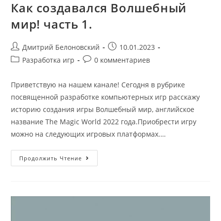
Как создавался Волшебный
мир! часть 1.
Post
Запись
Дмитрий Белоновский
10.01.2023
author:
опубликована:
Post
Post
Разработка игр
0 комментариев
category:
comments:
Приветствую на нашем канале! Сегодня в рубрике
посвященной разработке компьютерных игр расскажу
историю создания игры Волшебный мир, английское
название The Magic World 2022 года.Приобрести игру
можно на следующих игровых платформах.…
Как
Продолжить Чтение
Создавался
Волшебный
Мир!
Часть
1.