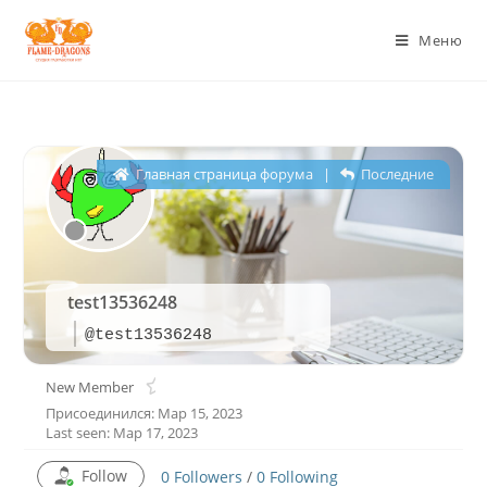
Меню
Главная страница форума
|
Последние
test13536248
@test13536248
New Member
Присоединился: Мар 15, 2023
Last seen: Мар 17, 2023
Follow
0
Followers
/
0
Following