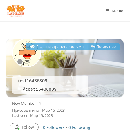
Меню
Главная страница форума
|
Последние
test16436809
@test16436809
New Member
Присоединился: Мар 15, 2023
Last seen: Мар 19, 2023
Follow
0
Followers
/
0
Following