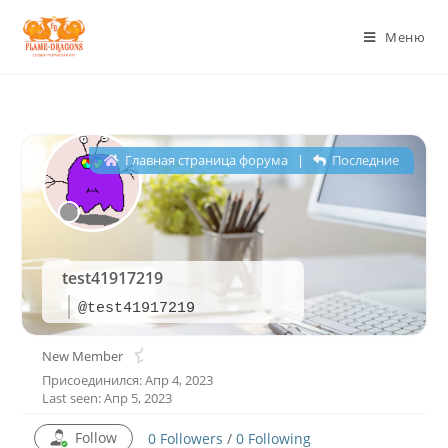
Меню
Главная страница форума
|
Последние
test41917219
@test41917219
New Member
Присоединился: Апр 4, 2023
Last seen: Апр 5, 2023
Follow
0
Followers
/
0
Following