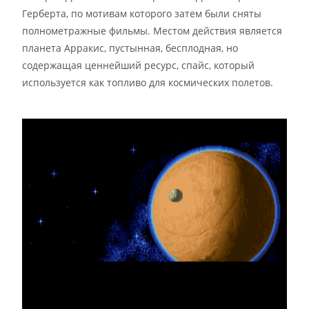
Герберта, по мотивам которого затем были сняты
полнометражные фильмы. Местом действия является
планета Арракис, пустынная, бесплодная, но
содержащая ценнейший ресурс, спайс, который
используется как топливо для космических полетов.