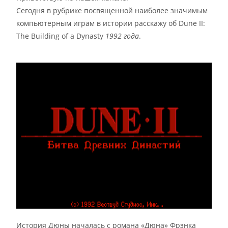
Сегодня в рубрике посвященной наиболее значимым
компьютерным играм в истории расскажу об Dune II:
The Building of a Dynasty
1992 года
.
История Дюны началась с романа «Дюна» Фрэнка