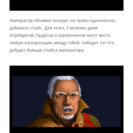
Император объявил конкурс на право единолично
добывать спайс. Для этого, 3 великих дома
Атре́йдесов, О́рдосов и Харко́нненов могут вести
любую конкуренцию между собой, победит тот кто
добудет больше спайса императору.