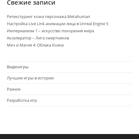
Свежие записи
i
v
Ретекстуринг кожи персонажа Metahuman
e
Настройка Live Link анимации лица в Unreal Engine 5
:
Империализм 1 – искусство покорения мира
Акселератор – Лига смертников
Меч и Магия 4: Облака Ксина
Видеоигры
Лучшие игры в истории
Разное
Разработка игр