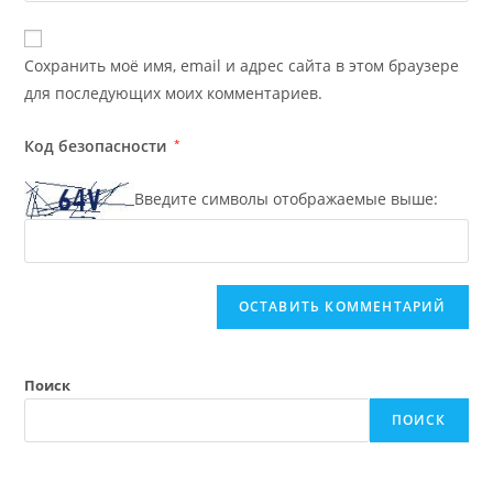
Сохранить моё имя, email и адрес сайта в этом браузере
для последующих моих комментариев.
Код безопасности
*
Введите символы отображаемые выше:
A
l
t
e
Поиск
r
ПОИСК
n
a
t