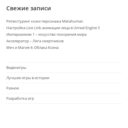
t
Свежие записи
i
v
Ретекстуринг кожи персонажа Metahuman
e
Настройка Live Link анимации лица в Unreal Engine 5
:
Империализм 1 – искусство покорения мира
Акселератор – Лига смертников
Меч и Магия 4: Облака Ксина
Видеоигры
Лучшие игры в истории
Разное
Разработка игр