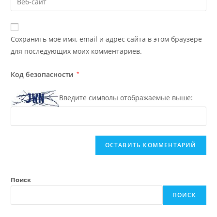
Сохранить моё имя, email и адрес сайта в этом браузере
для последующих моих комментариев.
Код безопасности
*
Введите символы отображаемые выше:
A
l
t
e
Поиск
r
ПОИСК
n
a