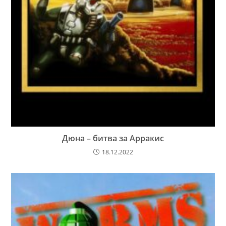
Дюна – битва за Арракис
18.12.2022