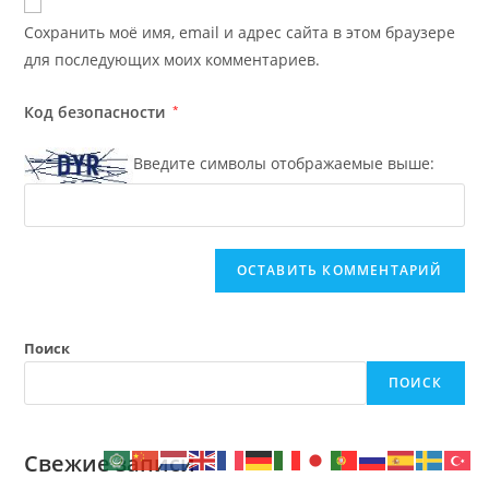
Сохранить моё имя, email и адрес сайта в этом браузере
для последующих моих комментариев.
Код безопасности
*
Введите символы отображаемые выше:
A
l
t
e
Поиск
r
ПОИСК
n
a
t
Свежие записи
i